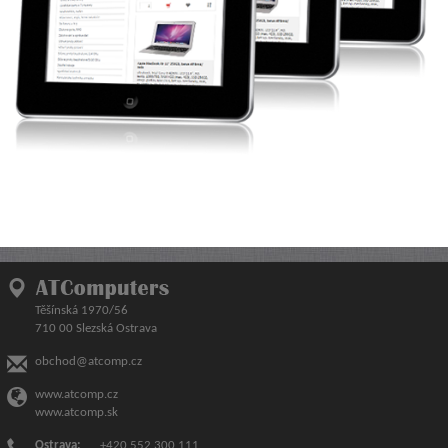
Těšínská 1970/56
710 00 Slezská Ostrava
obchod@atcomp.cz
www.atcomp.cz
www.atcomp.sk
Ostrava:
+420 552 300 111