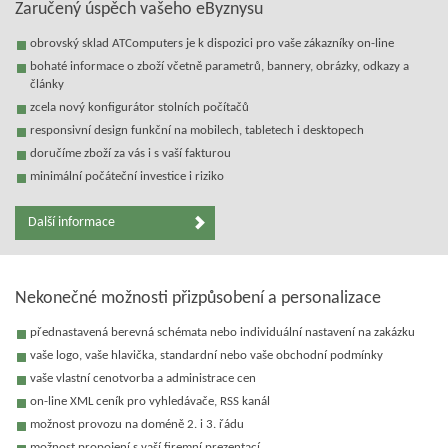
Zaručený úspěch vašeho eByznysu
obrovský sklad ATComputers je k dispozici pro vaše zákazníky on-line
bohaté informace o zboží včetně parametrů, bannery, obrázky, odkazy a
články
zcela nový konfigurátor stolních počítačů
responsivní design funkční na mobilech, tabletech i desktopech
doručíme zboží za vás i s vaší fakturou
minimální počáteční investice i riziko
Další informace
Nekonečné možnosti přizpůsobení a personalizace
přednastavená berevná schémata nebo individuální nastavení na zakázku
vaše logo, vaše hlavička, standardní nebo vaše obchodní podmínky
vaše vlastní cenotvorba a administrace cen
on-line XML ceník pro vyhledávače, RSS kanál
možnost provozu na doméně 2. i 3. řádu
možnost propojení s vaší firemní prezentací